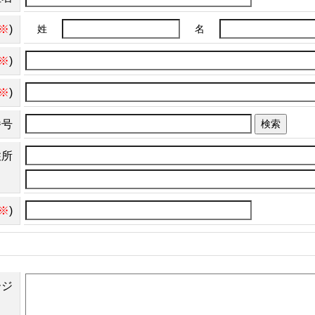
※
)
姓
名
※
)
※
)
番号
検索
住所
※
)
ージ