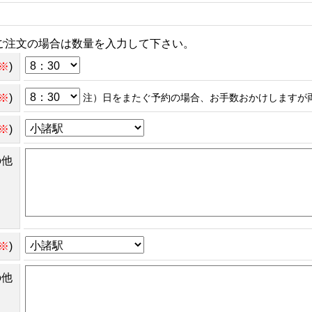
ご注文の場合は数量を入力して下さい。
※
)
※
)
注）日をまたぐ予約の場合、お手数おかけしますが
※
)
の他
※
)
の他