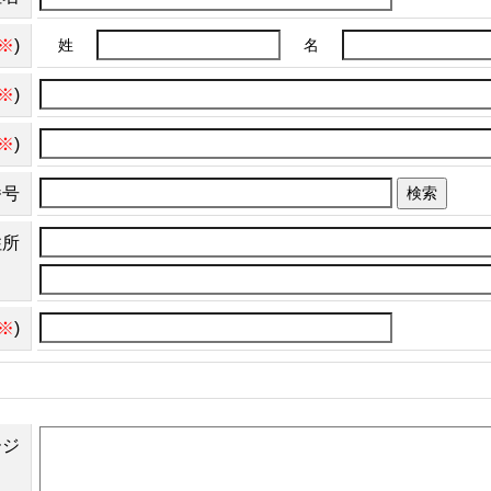
※
)
姓
名
※
)
※
)
番号
検索
住所
※
)
ージ