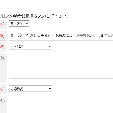
ご注文の場合は数量を入力して下さい。
※
)
※
)
注）日をまたぐ予約の場合、お手数おかけしますが
※
)
の他
※
)
の他