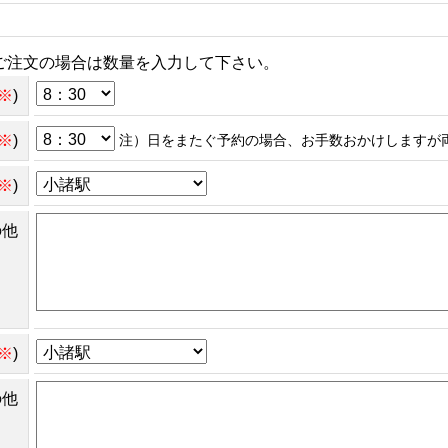
ご注文の場合は数量を入力して下さい。
※
)
※
)
注）日をまたぐ予約の場合、お手数おかけしますが
※
)
の他
※
)
の他