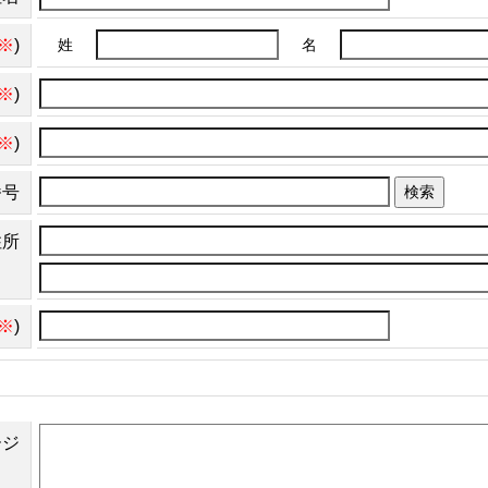
※
)
姓
名
※
)
※
)
番号
検索
住所
※
)
ージ