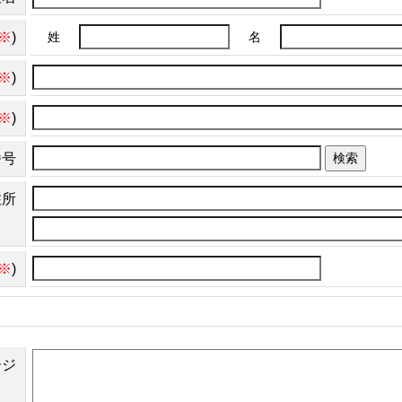
※
)
姓
名
※
)
※
)
番号
検索
住所
※
)
ージ