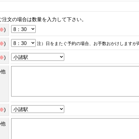
ご注文の場合は数量を入力して下さい。
※
)
※
)
注）日をまたぐ予約の場合、お手数おかけしますが
※
)
の他
※
)
の他