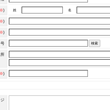
※
)
姓
名
※
)
※
)
番号
検索
住所
※
)
ージ