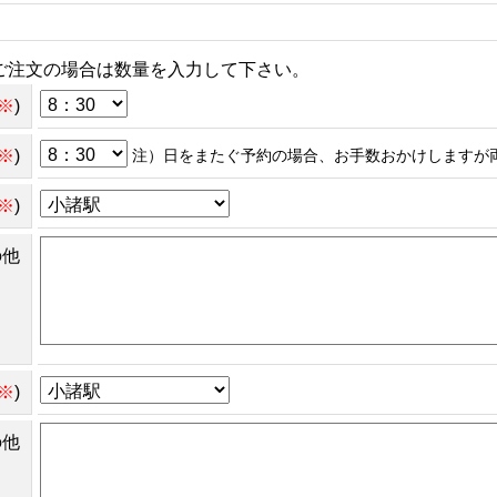
ご注文の場合は数量を入力して下さい。
※
)
※
)
注）日をまたぐ予約の場合、お手数おかけしますが
※
)
の他
※
)
の他