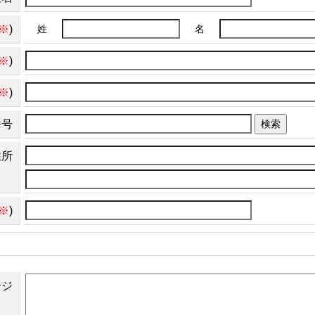
※
)
姓
名
※
)
※
)
番号
検索
住所
※
)
ージ