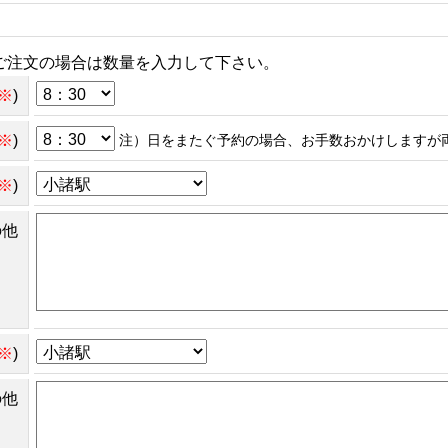
ご注文の場合は数量を入力して下さい。
※
)
※
)
注）日をまたぐ予約の場合、お手数おかけしますが
※
)
の他
※
)
の他