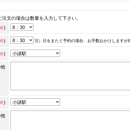
ご注文の場合は数量を入力して下さい。
※
)
※
)
注）日をまたぐ予約の場合、お手数おかけしますが
※
)
の他
※
)
の他