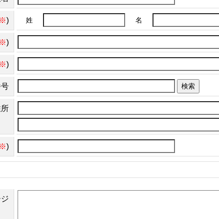
※
)
姓
名
※
)
※
)
番号
検索
住所
※
)
ージ