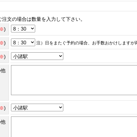
ご注文の場合は数量を入力して下さい。
※
)
※
)
注）日をまたぐ予約の場合、お手数おかけしますが
※
)
の他
※
)
の他