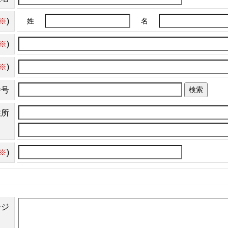
※
)
姓
名
※
)
※
)
番号
検索
住所
※
)
ージ