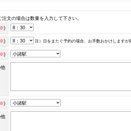
ご注文の場合は数量を入力して下さい。
※
)
※
)
注）日をまたぐ予約の場合、お手数おかけしますが
※
)
の他
※
)
の他