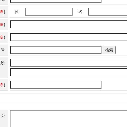
※
)
姓
名
※
)
※
)
番号
検索
住所
※
)
ージ