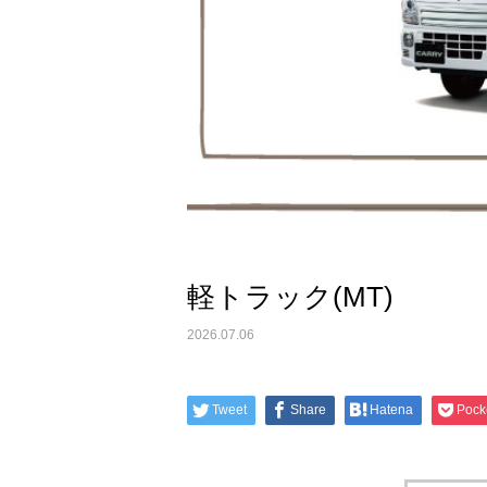
軽トラック(MT)
2026.07.06
Tweet
Share
Hatena
Pock