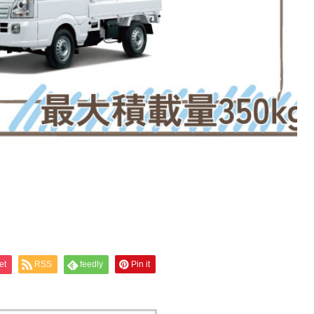
et
RSS
feedly
Pin it